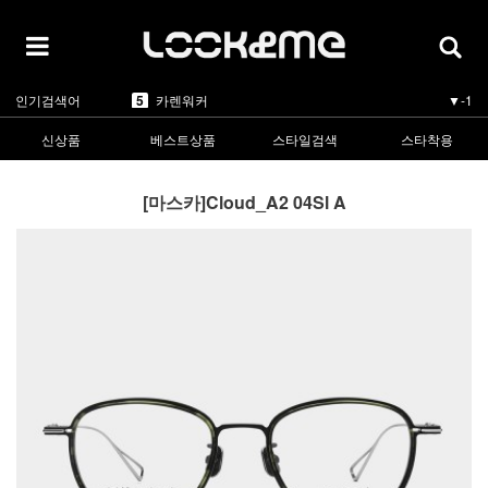
1
라피스센시블레
▲5
2
마스카
▲3
3
린드버그
▲1
4
올리버피플스
▼-1
5
카렌워커
▼-1
인기검색어
1
라피스센시블레
▲5
신상품
베스트상품
스타일검색
스타착용
[마스카]Cloud_A2 04Sl A