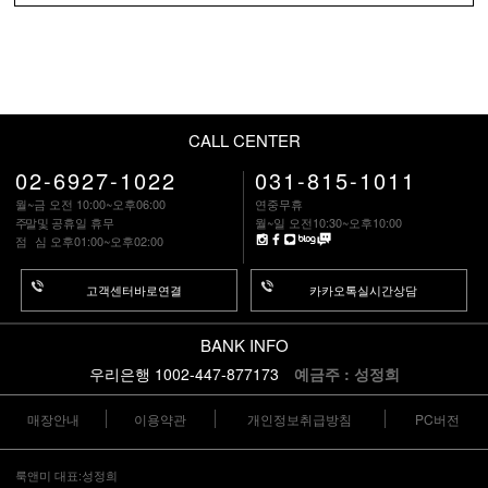
CALL CENTER
02-6927-1022
031-815-1011
월~금 오전 10:00~오후06:00
연중무휴
주말
및 공휴일 휴무
월~일 오전10:30~오후10:00
점 심
오후01:00~오후02:00
고객센터바로연결
카카오톡실시간상담
BANK INFO
우리은행 1002-447-877173
예금주 : 성정희
매장안내
이용약관
개인정보취급방침
PC버전
룩앤미 대표:성정희