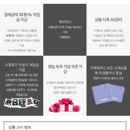
결제금액 최대5% 적립
금 지급
상품 사후 AS관리
퀵서비스
서울&경기지역 고객님 퀵서비스
고객님께서 구매하신 제품에
구매하신 상품에 대한 AS는
지원
최대5%
적립금이 지급됩니다.
수입본사 및 룩앤미 오프라인
(착불발송)
이벤트 참여 및 후기작성시 적립금
매장에서 진행됩니다.AS비용은
지급
실비 청구됩니다.
AS 수리비용으로 사용가능
쇼핑후기 작성시 적립금
생일 축하 기념 쿠폰 지
구매해주신 모든 고객님들
지급
급
께 안경클리너 증정
쇼핑 후기를 등록해주시는 모든
룩앤미 자체제작 클리너 증정
고객님들께 적립금을 드립니다.
고객님의 생일을 기념하여 5,000원
상품후기: 3,000원 적립금지급
할인쿠폰을 드립니다.
상품착용사진후기: 10,000원
(당일 자동지급됩니다)
적립금지금
상품 고시 정보