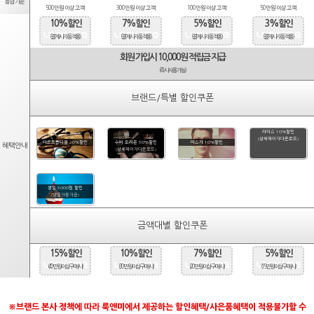
등급기준
500만원 이상 고객
300만원 이상 고객
100만원 이상 고객
50만원 이상 고객
10%할인
7%할인
5%할인
3%할인
(결제시 자동적용)
(결제시 자동적용)
(결제시 자동적용)
(결제시 자동적용)
회원 가입시 10,000원 적립금 지급
(즉시사용가능)
브랜드/특별 할인쿠폰
라피스 10%할인
(상세페이지다운로드)
타르트옵티컬 20%할인
수비 오리온 50%할인
마스카 10%할인
혜택안내
(상세페이지다운로드)
생일 5000원 할인
(당일자동지급)
금액대별 할인쿠폰
15%할인
10%할인
7%할인
5%할인
(40만원 이상 구매시)
(30만원 이상 구매시)
(20만원 이상 구매시)
(15만원 이상 구매시)
※브랜드 본사 정책에 따라 룩앤미에서 제공하는 할인혜택/사은품혜택이 적용불가할 수