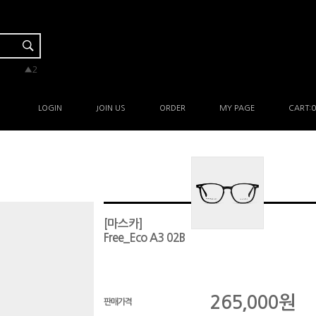
▲2
▲5
▲1
▲1
-
LOGIN
JOIN US
ORDER
MY PAGE
CART:
0
[마스카]
Free_Eco A3 02B
265,000
원
판매가격