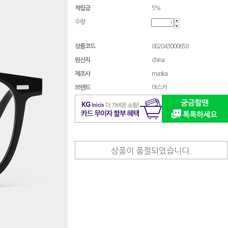
적립금
5%
수량
상품코드
002043000658
원산지
china
제조사
maska
브랜드
마스카
상품이 품절되었습니다.