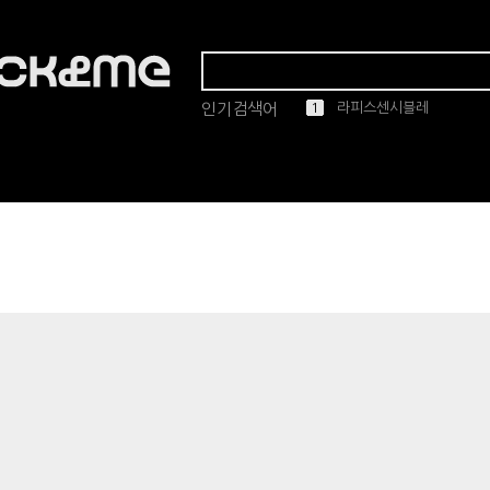
인기검색어
1
2
3
4
5
마스카