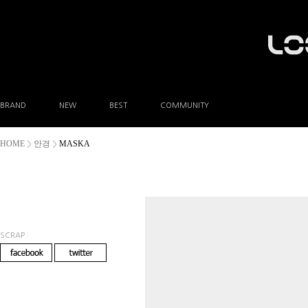
BRAND
NEW
BEST
COMMUNITY
공지사항
HOME
안경
MASKA
>
>
이벤트
Q&A
FAQ
A/S안내
상품후기
방문예약
SCRAP :