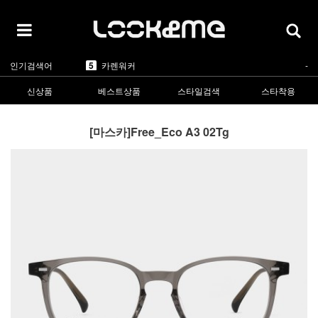
5
카렌워커
-
1
라피스센시블레
▲2
2
마스카
▲5
3
린드버그
▲1
4
올리버피플스
▲1
인기검색어
5
카렌워커
-
1
라피스센시블레
▲2
신상품
베스트상품
스타일검색
스타착용
[마스카]Free_Eco A3 02Tg