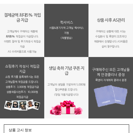
결제금액 최대5% 적립
금 지급
상품 사후 AS관리
퀵서비스
서울&경기지역 고객님 퀵서비스
고객님께서 구매하신 제품에
구매하신 상품에 대한 AS는
지원
최대5%
적립금이 지급됩니다.
수입본사 및 룩앤미 오프라인
(착불발송)
이벤트 참여 및 후기작성시 적립금
매장에서 진행됩니다.AS비용은
지급
실비 청구됩니다.
AS 수리비용으로 사용가능
쇼핑후기 작성시 적립금
생일 축하 기념 쿠폰 지
구매해주신 모든 고객님들
지급
급
께 안경클리너 증정
쇼핑 후기를 등록해주시는 모든
룩앤미 자체제작 클리너 증정
고객님들께 적립금을 드립니다.
고객님의 생일을 기념하여 5,000원
상품후기: 3,000원 적립금지급
할인쿠폰을 드립니다.
상품착용사진후기: 10,000원
(당일 자동지급됩니다)
적립금지금
상품 고시 정보