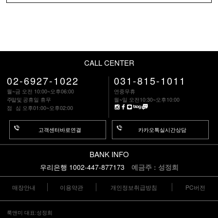
CALL CENTER
02-6927-1022
031-815-1011
월~금 오전 10:00~오후06:00
연중무휴
주말
및 공휴일 휴무
월~일 오전10:30~오후10:00
점 심
오후01:00~오후02:00
고객센터바로연결
카카오톡실시간상담
BANK INFO
우리은행 1002-447-877173
예금주 : 성정희
매장안내
이용약관
개인정보취급방침
PC버전
룩앤미 대표:성정희