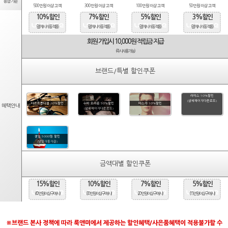
등급기준
500만원 이상 고객
300만원 이상 고객
100만원 이상 고객
50만원 이상 고객
10%할인
7%할인
5%할인
3%할인
(결제시 자동적용)
(결제시 자동적용)
(결제시 자동적용)
(결제시 자동적용)
회원 가입시 10,000원 적립금 지급
(즉시사용가능)
브랜드/특별 할인쿠폰
라피스 10%할인
(상세페이지다운로드)
타르트옵티컬 20%할인
수비 오리온 50%할인
마스카 10%할인
혜택안내
(상세페이지다운로드)
생일 5000원 할인
(당일자동지급)
금액대별 할인쿠폰
15%할인
10%할인
7%할인
5%할인
(40만원 이상 구매시)
(30만원 이상 구매시)
(20만원 이상 구매시)
(15만원 이상 구매시)
※브랜드 본사 정책에 따라 룩앤미에서 제공하는 할인혜택/사은품혜택이 적용불가할 수