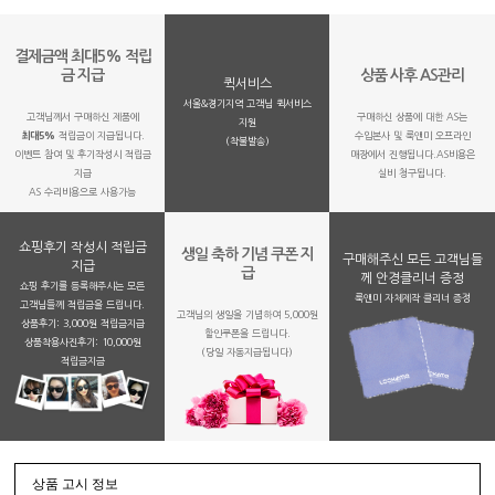
결제금액 최대5% 적립
금 지급
상품 사후 AS관리
퀵서비스
서울&경기지역 고객님 퀵서비스
고객님께서 구매하신 제품에
구매하신 상품에 대한 AS는
지원
최대5%
적립금이 지급됩니다.
수입본사 및 룩앤미 오프라인
(착불발송)
이벤트 참여 및 후기작성시 적립금
매장에서 진행됩니다.AS비용은
지급
실비 청구됩니다.
AS 수리비용으로 사용가능
쇼핑후기 작성시 적립금
생일 축하 기념 쿠폰 지
구매해주신 모든 고객님들
지급
급
께 안경클리너 증정
쇼핑 후기를 등록해주시는 모든
룩앤미 자체제작 클리너 증정
고객님들께 적립금을 드립니다.
고객님의 생일을 기념하여 5,000원
상품후기: 3,000원 적립금지급
할인쿠폰을 드립니다.
상품착용사진후기: 10,000원
(당일 자동지급됩니다)
적립금지금
상품 고시 정보