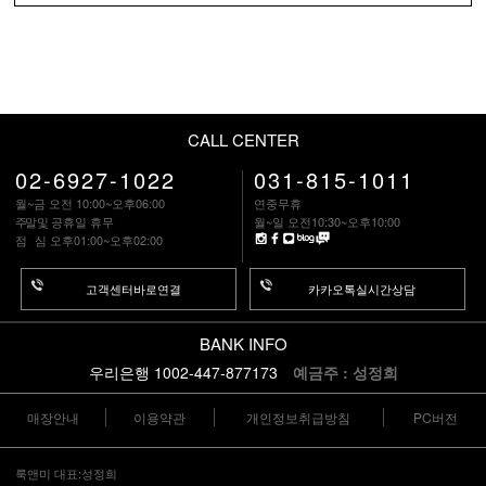
CALL CENTER
02-6927-1022
031-815-1011
월~금 오전 10:00~오후06:00
연중무휴
주말
및 공휴일 휴무
월~일 오전10:30~오후10:00
점 심
오후01:00~오후02:00
고객센터바로연결
카카오톡실시간상담
BANK INFO
우리은행 1002-447-877173
예금주 : 성정희
매장안내
이용약관
개인정보취급방침
PC버전
룩앤미 대표:성정희