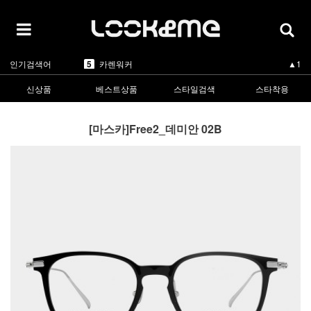
5
1
라피스센시블레
▲3
2
마스카
▲3
3
린드버그
▼-2
4
올리버피플스
▲3
5
카렌워커
▲1
인기검색어
1
라피스센시블레
▲3
신상품
베스트상품
스타일검색
스타착용
[마스카]Free2_데미안 02B