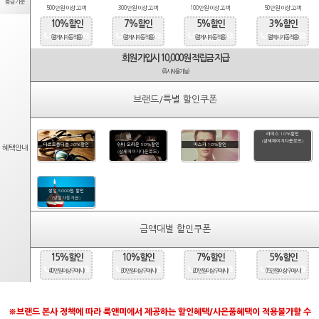
등급기준
500만원 이상 고객
300만원 이상 고객
100만원 이상 고객
50만원 이상 고객
10%할인
7%할인
5%할인
3%할인
(결제시 자동적용)
(결제시 자동적용)
(결제시 자동적용)
(결제시 자동적용)
회원 가입시 10,000원 적립금 지급
(즉시사용가능)
브랜드/특별 할인쿠폰
라피스 10%할인
(상세페이지다운로드)
타르트옵티컬 20%할인
수비 오리온 50%할인
마스카 10%할인
혜택안내
(상세페이지다운로드)
생일 5000원 할인
(당일자동지급)
금액대별 할인쿠폰
15%할인
10%할인
7%할인
5%할인
(40만원 이상 구매시)
(30만원 이상 구매시)
(20만원 이상 구매시)
(15만원 이상 구매시)
※브랜드 본사 정책에 따라 룩앤미에서 제공하는 할인혜택/사은품혜택이 적용불가할 수