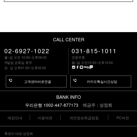
CALL CENTER
02-6927-1022
031-815-1011
월~금 오전 10:00~오후06:00
연중무휴
주말
및 공휴일 휴무
월~일 오전10:30~오후10:00
점 심
오후01:00~오후02:00
고객센터바로연결
카카오톡실시간상담
BANK INFO
우리은행 1002-447-877173
예금주 : 성정희
매장안내
이용약관
개인정보취급방침
PC버전
룩앤미 대표:성정희