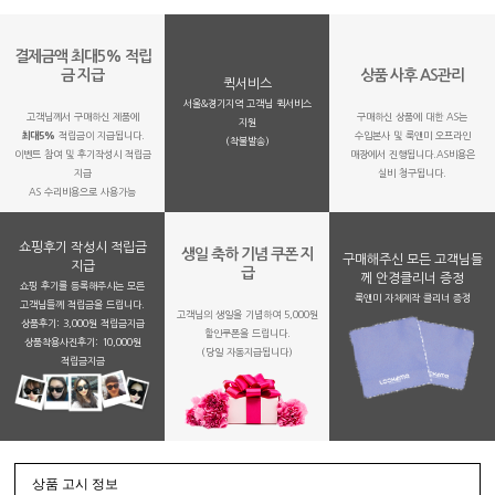
결제금액 최대5% 적립
금 지급
상품 사후 AS관리
퀵서비스
서울&경기지역 고객님 퀵서비스
고객님께서 구매하신 제품에
구매하신 상품에 대한 AS는
지원
최대5%
적립금이 지급됩니다.
수입본사 및 룩앤미 오프라인
(착불발송)
이벤트 참여 및 후기작성시 적립금
매장에서 진행됩니다.AS비용은
지급
실비 청구됩니다.
AS 수리비용으로 사용가능
쇼핑후기 작성시 적립금
생일 축하 기념 쿠폰 지
구매해주신 모든 고객님들
지급
급
께 안경클리너 증정
쇼핑 후기를 등록해주시는 모든
룩앤미 자체제작 클리너 증정
고객님들께 적립금을 드립니다.
고객님의 생일을 기념하여 5,000원
상품후기: 3,000원 적립금지급
할인쿠폰을 드립니다.
상품착용사진후기: 10,000원
(당일 자동지급됩니다)
적립금지금
상품 고시 정보