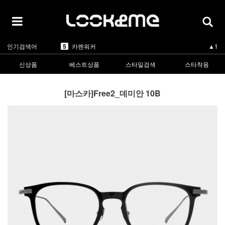
5
카렌워커
▲1
1
라피스센시블레
▲3
2
마스카
▲3
3
린드버그
▼-2
4
올리버피플스
▲3
인기검색어
5
카렌워커
▲1
1
라피스센시블레
▲3
신상품
베스트상품
스타일검색
스타착용
[마스카]Free2_데미안 10B