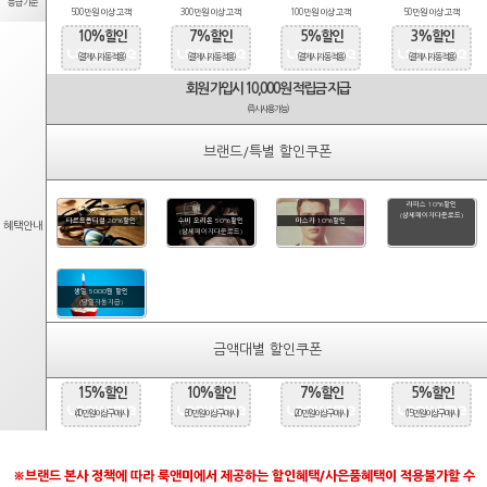
등급기준
500만원 이상 고객
300만원 이상 고객
100만원 이상 고객
50만원 이상 고객
10%할인
7%할인
5%할인
3%할인
(결제시 자동적용)
(결제시 자동적용)
(결제시 자동적용)
(결제시 자동적용)
회원 가입시 10,000원 적립금 지급
(즉시사용가능)
브랜드/특별 할인쿠폰
라피스 10%할인
(상세페이지다운로드)
타르트옵티컬 20%할인
수비 오리온 50%할인
마스카 10%할인
혜택안내
(상세페이지다운로드)
생일 5000원 할인
(당일자동지급)
금액대별 할인쿠폰
15%할인
10%할인
7%할인
5%할인
(40만원 이상 구매시)
(30만원 이상 구매시)
(20만원 이상 구매시)
(15만원 이상 구매시)
※브랜드 본사 정책에 따라 룩앤미에서 제공하는 할인혜택/사은품혜택이 적용불가할 수