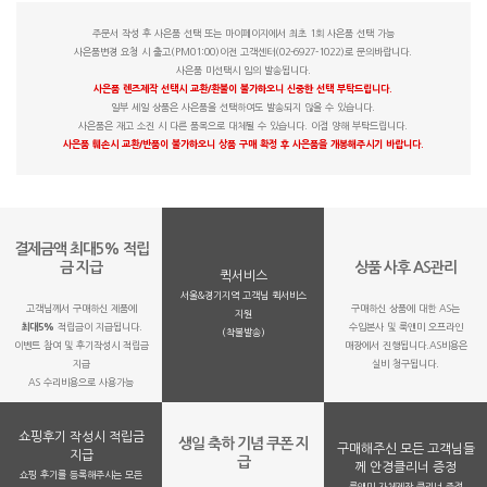
주문서 작성 후 사은품 선택 또는 마이페이지에서 최초 1회 사은품 선택 가능
사은품변경 요청 시 출고(PM01:00)이전 고객센터(02-6927-1022)로 문의바랍니다.
사은품 미선택시 임의 발송됩니다.
사은품 렌즈제작 선택시 교환/환불이 불가하오니 신중한 선택 부탁드립니다.
일부 세일 상품은 사은품을 선택하여도 발송되지 않을 수 있습니다.
사은품은 재고 소진 시 다른 품목으로 대체될 수 있습니다. 이점 양해 부탁드립니다.
사은품 훼손시 교환/반품이 불가하오니 상품 구매 확정 후 사은품을 개봉해주시기 바랍니다.
결제금액 최대5% 적립
금 지급
상품 사후 AS관리
퀵서비스
서울&경기지역 고객님 퀵서비스
고객님께서 구매하신 제품에
구매하신 상품에 대한 AS는
지원
최대5%
적립금이 지급됩니다.
수입본사 및 룩앤미 오프라인
(착불발송)
이벤트 참여 및 후기작성시 적립금
매장에서 진행됩니다.AS비용은
지급
실비 청구됩니다.
AS 수리비용으로 사용가능
쇼핑후기 작성시 적립금
생일 축하 기념 쿠폰 지
구매해주신 모든 고객님들
지급
급
께 안경클리너 증정
쇼핑 후기를 등록해주시는 모든
룩앤미 자체제작 클리너 증정