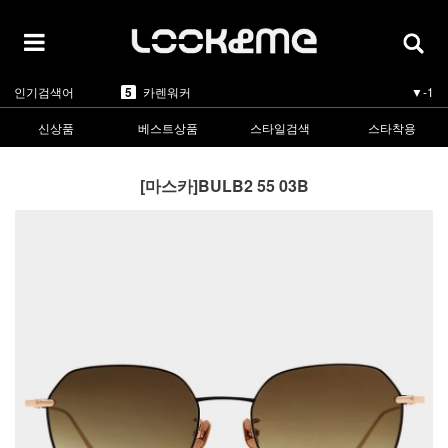
5
카렌워커
▼-1
1
라피스센시블레
▲5
2
마스카
▲3
3
린드버그
▲1
4
올리버피플스
▼-1
인기검색어
5
카렌워커
▼-1
1
라피스센시블레
▲5
신상품
베스트상품
스타일검색
스타착용
[마스카]BULB2 55 03B