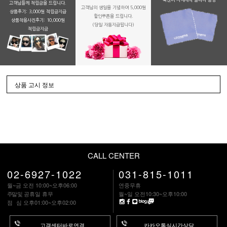
고객님들께 적립금을 드립니다.
고객님의 생일을 기념하여 5,000원
상품후기: 3,000원 적립금지급
할인쿠폰을 드립니다.
상품착용사진후기: 10,000원
(당일 자동지급됩니다)
적립금지금
상품 고시 정보
CALL CENTER
02-6927-1022
031-815-1011
월~금 오전 10:00~오후06:00
연중무휴
주말
및 공휴일 휴무
월~일 오전10:30~오후10:00
점 심
오후01:00~오후02:00
고객센터바로연결
카카오톡실시간상담