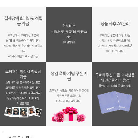
결제금액 최대5% 적립
금 지급
상품 사후 AS관리
퀵서비스
서울&경기지역 고객님 퀵서비스
고객님께서 구매하신 제품에
구매하신 상품에 대한 AS는
지원
최대5%
적립금이 지급됩니다.
수입본사 및 룩앤미 오프라인
(착불발송)
이벤트 참여 및 후기작성시 적립금
매장에서 진행됩니다.AS비용은
지급
실비 청구됩니다.
AS 수리비용으로 사용가능
쇼핑후기 작성시 적립금
생일 축하 기념 쿠폰 지
구매해주신 모든 고객님들
지급
급
께 안경클리너 증정
쇼핑 후기를 등록해주시는 모든
룩앤미 자체제작 클리너 증정
고객님들께 적립금을 드립니다.
고객님의 생일을 기념하여 5,000원
상품후기: 3,000원 적립금지급
할인쿠폰을 드립니다.
상품착용사진후기: 10,000원
(당일 자동지급됩니다)
적립금지금
상품 고시 정보