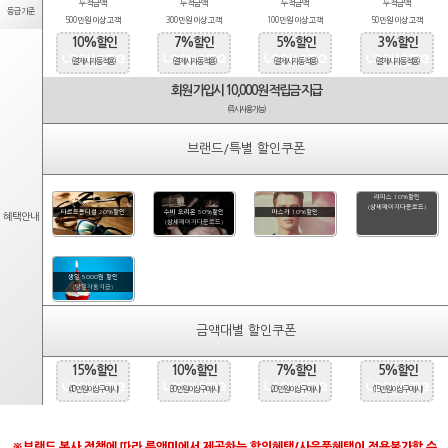
누적금액
누적금액
누적금액
누적금액
등급기준
500만원 이상 고객
300만원 이상 고객
100만원 이상 고객
50만원 이상 고객
10%할인
7%할인
5%할인
3%할인
(결제시 자동적용)
(결제시 자동적용)
(결제시 자동적용)
(결제시 자동적용)
회원 가입시 10,000원 적립금 지급
(즉시사용가능)
브랜드/특별 할인쿠폰
라피스 10%할인
(상세페이지다운로드)
타르트옵티컬 20%할인
수비 오리온 50%할인
마스카 10%할인
혜택안내
(상세페이지다운로드)
생일 5000원 할인
(당일자동지급)
금액대별 할인쿠폰
15%할인
10%할인
7%할인
5%할인
(40만원 이상 구매시)
(30만원 이상 구매시)
(20만원 이상 구매시)
(15만원 이상 구매시)
※브랜드 본사 정책에 따라 룩앤미에서 제공하는 할인혜택/사은품혜택이 적용불가할 수