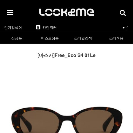
1
라피스센시블레
▲5
2
마스카
▲3
3
린드버그
▲1
4
올리버피플스
▼-1
5
카렌워커
▼-1
인기검색어
1
라피스센시블레
▲5
신상품
베스트상품
스타일검색
스타착용
[마스카]Free_Eco S4 01Le