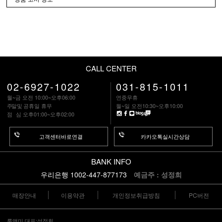
CALL CENTER
02-6927-1022
031-815-1011
월~금 오전 10:00~오후06:00
연중무휴
주말
및 공휴일 휴무
월~일 오전10:30~오후10:00
점 심
오후01:00~오후02:00
고객센터바로연결
카카오톡실시간상담
BANK INFO
우리은행 1002-447-877173
예금주 : 성정희
매장안내
이용약관
개인정보취급방침
PC버전
룩앤미 대표:성정희