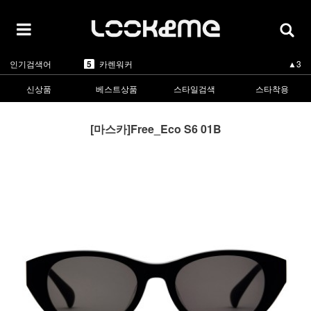
1
라피스센시블레
▲3
2
마스카
▲1
3
린드버그
▼-2
4
올리버피플스
▲1
5
카렌워커
▲3
인기검색어
1
라피스센시블레
▲3
신상품
베스트상품
스타일검색
스타착용
[마스카]Free_Eco S6 01B