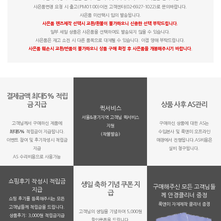
사은품변경 요청 시 출고(PM01:00)이전 고객센터(02-6927-1022)로 문의바랍니다.
사은품 미선택시 임의 발송됩니다.
사은품 렌즈제작 선택시 교환/환불이 불가하오니 신중한 선택 부탁드립니다.
일부 세일 상품은 사은품을 선택하여도 발송되지 않을 수 있습니다.
사은품은 재고 소진 시 다른 품목으로 대체될 수 있습니다. 이점 양해 부탁드립니다.
사은품 훼손시 교환/반품이 불가하오니 상품 구매 확정 후 사은품을 개봉해주시기 바랍니다.
결제금액 최대5% 적립
금 지급
상품 사후 AS관리
퀵서비스
서울&경기지역 고객님 퀵서비스
고객님께서 구매하신 제품에
구매하신 상품에 대한 AS는
지원
최대5%
적립금이 지급됩니다.
수입본사 및 룩앤미 오프라인
(착불발송)
이벤트 참여 및 후기작성시 적립금
매장에서 진행됩니다.AS비용은
지급
실비 청구됩니다.
AS 수리비용으로 사용가능
쇼핑후기 작성시 적립금
생일 축하 기념 쿠폰 지
구매해주신 모든 고객님들
지급
급
께 안경클리너 증정
쇼핑 후기를 등록해주시는 모든
룩앤미 자체제작 클리너 증정
고객님들께 적립금을 드립니다.
고객님의 생일을 기념하여 5,000원
상품후기: 3,000원 적립금지급
할인쿠폰을 드립니다.