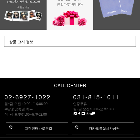
상품착용사진후기: 10,000원
(당일 자동지급됩니다)
적립금지금
상품 고시 정보
CALL CENTER
02-6927-1022
031-815-1011
월~금 오전 10:00~오후06:00
연중무휴
주말
및 공휴일 휴무
월~일 오전10:30~오후10:00
점 심
오후01:00~오후02:00
고객센터바로연결
카카오톡실시간상담