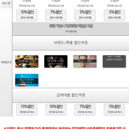
누적금액
누적금액
누적금액
누적금액
등급기준
500만원 이상 고객
300만원 이상 고객
100만원 이상 고객
50만원 이상 고객
10%할인
7%할인
5%할인
3%할인
(결제시 자동적용)
(결제시 자동적용)
(결제시 자동적용)
(결제시 자동적용)
회원 가입시 10,000원 적립금 지급
(즉시사용가능)
브랜드/특별 할인쿠폰
라피스 10%할인
(상세페이지다운로드)
타르트옵티컬 20%할인
수비 오리온 50%할인
마스카 10%할인
혜택안내
(상세페이지다운로드)
생일 5000원 할인
(당일자동지급)
금액대별 할인쿠폰
15%할인
10%할인
7%할인
5%할인
(40만원 이상 구매시)
(30만원 이상 구매시)
(20만원 이상 구매시)
(15만원 이상 구매시)
※브랜드 본사 정책에 따라 룩앤미에서 제공하는 할인혜택/사은품혜택이 적용불가할 수