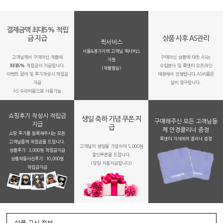
결제금액 최대5% 적립
금 지급
상품 사후 AS관리
퀵서비스
서울&경기지역 고객님 퀵서비스
고객님께서 구매하신 제품에
구매하신 상품에 대한 AS는
지원
최대5%
적립금이 지급됩니다.
수입본사 및 룩앤미 오프라인
(착불발송)
이벤트 참여 및 후기작성시 적립금
매장에서 진행됩니다.AS비용은
지급
실비 청구됩니다.
AS 수리비용으로 사용가능
쇼핑후기 작성시 적립금
생일 축하 기념 쿠폰 지
구매해주신 모든 고객님들
지급
급
께 안경클리너 증정
쇼핑 후기를 등록해주시는 모든
룩앤미 자체제작 클리너 증정
고객님들께 적립금을 드립니다.
고객님의 생일을 기념하여 5,000원
상품후기: 3,000원 적립금지급
할인쿠폰을 드립니다.
상품착용사진후기: 10,000원
(당일 자동지급됩니다)
적립금지금
상품 고시 정보