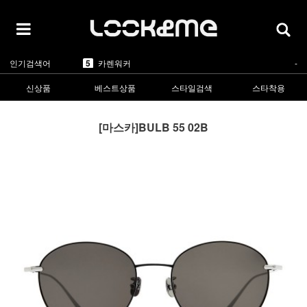
1
라피스센시블레
▲2
2
마스카
▲5
3
린드버그
▲1
4
올리버피플스
▲1
5
카렌워커
-
인기검색어
1
라피스센시블레
▲2
신상품
베스트상품
스타일검색
스타착용
[마스카]BULB 55 02B