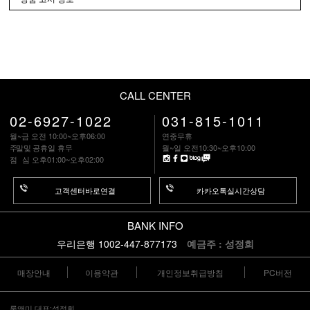
CALL CENTER
02-6927-1022
031-815-1011
월~금 오전 10:00~오후06:00
연중무휴
주말
및 공휴일 휴무
월~일 오전10:30~오후10:00
점 심
오후01:00~오후02:00
고객센터바로연결
카카오톡실시간상담
BANK INFO
우리은행 1002-447-877173
예금주 : 성정희
매장안내
이용약관
개인정보취급방침
PC버전
룩앤미 대표:성정희