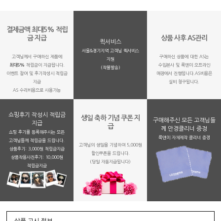
결제금액 최대5% 적립
금 지급
상품 사후 AS관리
퀵서비스
서울&경기지역 고객님 퀵서비스
고객님께서 구매하신 제품에
구매하신 상품에 대한 AS는
지원
최대5%
적립금이 지급됩니다.
수입본사 및 룩앤미 오프라인
(착불발송)
이벤트 참여 및 후기작성시 적립금
매장에서 진행됩니다.AS비용은
지급
실비 청구됩니다.
AS 수리비용으로 사용가능
쇼핑후기 작성시 적립금
생일 축하 기념 쿠폰 지
구매해주신 모든 고객님들
지급
급
께 안경클리너 증정
쇼핑 후기를 등록해주시는 모든
룩앤미 자체제작 클리너 증정
고객님들께 적립금을 드립니다.
고객님의 생일을 기념하여 5,000원
상품후기: 3,000원 적립금지급
할인쿠폰을 드립니다.
상품착용사진후기: 10,000원
(당일 자동지급됩니다)
적립금지금
상품 고시 정보