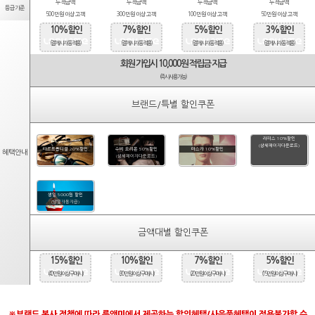
누적금액
누적금액
누적금액
누적금액
등급기준
500만원 이상 고객
300만원 이상 고객
100만원 이상 고객
50만원 이상 고객
10%할인
7%할인
5%할인
3%할인
(결제시 자동적용)
(결제시 자동적용)
(결제시 자동적용)
(결제시 자동적용)
회원 가입시 10,000원 적립금 지급
(즉시사용가능)
브랜드/특별 할인쿠폰
라피스 10%할인
(상세페이지다운로드)
타르트옵티컬 20%할인
수비 오리온 50%할인
마스카 10%할인
혜택안내
(상세페이지다운로드)
생일 5000원 할인
(당일자동지급)
금액대별 할인쿠폰
15%할인
10%할인
7%할인
5%할인
(40만원 이상 구매시)
(30만원 이상 구매시)
(20만원 이상 구매시)
(15만원 이상 구매시)
※브랜드 본사 정책에 따라 룩앤미에서 제공하는 할인혜택/사은품혜택이 적용불가할 수