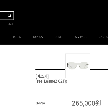
▼-2
▲3
▲3
▲3
▲1
LOGIN
JOIN US
ORDER
MY PAGE
CART:
0
[마스카]
Free_Leisure2 02Tg
265,000
원
판매가격