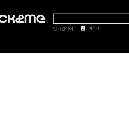
인기검색어
1
2
3
4
5
마스카
린드버그