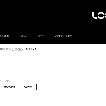
BRAND
NEW
BEST
COMMUNITY
공지사항
HOME
선글라스
MASKA
>
>
이벤트
Q&A
FAQ
A/S안내
상품후기
방문예약
SCRAP :