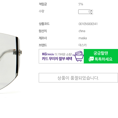
적립금
5%
수량
상품코드
001056000341
원산지
china
제조사
maska
브랜드
마스카
상품이 품절되었습니다.