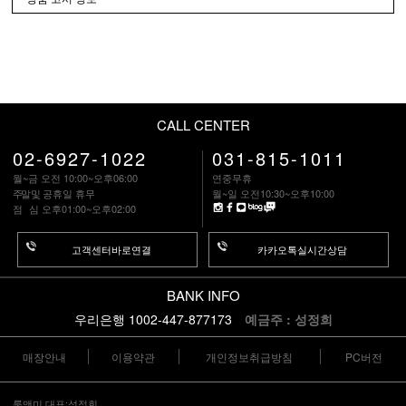
CALL CENTER
02-6927-1022
031-815-1011
월~금 오전 10:00~오후06:00
연중무휴
주말
및 공휴일 휴무
월~일 오전10:30~오후10:00
점 심
오후01:00~오후02:00
고객센터바로연결
카카오톡실시간상담
BANK INFO
우리은행 1002-447-877173
예금주 : 성정희
매장안내
이용약관
개인정보취급방침
PC버전
룩앤미 대표:성정희