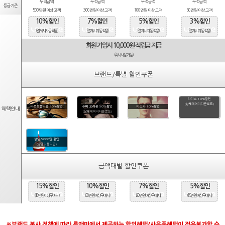
누적금액
누적금액
누적금액
누적금액
등급기준
500만원 이상 고객
300만원 이상 고객
100만원 이상 고객
50만원 이상 고객
10%할인
7%할인
5%할인
3%할인
(결제시 자동적용)
(결제시 자동적용)
(결제시 자동적용)
(결제시 자동적용)
회원 가입시 10,000원 적립금 지급
(즉시사용가능)
브랜드/특별 할인쿠폰
라피스 10%할인
(상세페이지다운로드)
타르트옵티컬 20%할인
수비 오리온 50%할인
마스카 10%할인
혜택안내
(상세페이지다운로드)
생일 5000원 할인
(당일자동지급)
금액대별 할인쿠폰
15%할인
10%할인
7%할인
5%할인
(40만원 이상 구매시)
(30만원 이상 구매시)
(20만원 이상 구매시)
(15만원 이상 구매시)
※브랜드 본사 정책에 따라 룩앤미에서 제공하는 할인혜택/사은품혜택이 적용불가할 수