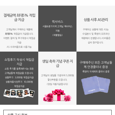
결제금액 최대5% 적립
금 지급
상품 사후 AS관리
퀵서비스
서울&경기지역 고객님 퀵서비스
고객님께서 구매하신 제품에
구매하신 상품에 대한 AS는
지원
최대5%
적립금이 지급됩니다.
수입본사 및 룩앤미 오프라인
(착불발송)
이벤트 참여 및 후기작성시 적립금
매장에서 진행됩니다.AS비용은
지급
실비 청구됩니다.
AS 수리비용으로 사용가능
쇼핑후기 작성시 적립금
생일 축하 기념 쿠폰 지
구매해주신 모든 고객님들
지급
급
께 안경클리너 증정
쇼핑 후기를 등록해주시는 모든
룩앤미 자체제작 클리너 증정
고객님들께 적립금을 드립니다.
고객님의 생일을 기념하여 5,000원
상품후기: 3,000원 적립금지급
할인쿠폰을 드립니다.
상품착용사진후기: 10,000원
(당일 자동지급됩니다)
적립금지금
상품 고시 정보