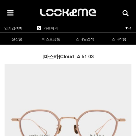
1
라피스센시블레
▲5
2
마스카
▲3
3
린드버그
▲1
4
올리버피플스
▼-1
5
카렌워커
▼-1
인기검색어
1
라피스센시블레
▲5
신상품
베스트상품
스타일검색
스타착용
[마스카]Cloud_A 51 03