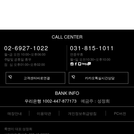
CALL CENTER
02-6927-1022
031-815-1011
월~금 오전 10:00~오후06:00
연중무휴
주말
및 공휴일 휴무
월~일 오전10:30~오후10:00
점 심
오후01:00~오후02:00
고객센터바로연결
카카오톡실시간상담
BANK INFO
우리은행 1002-447-877173
예금주 : 성정희
매장안내
이용약관
개인정보취급방침
PC버전
룩앤미 대표:성정희