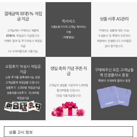
결제금액 최대5% 적립
금 지급
상품 사후 AS관리
퀵서비스
서울&경기지역 고객님 퀵서비스
고객님께서 구매하신 제품에
구매하신 상품에 대한 AS는
지원
최대5%
적립금이 지급됩니다.
수입본사 및 룩앤미 오프라인
(착불발송)
이벤트 참여 및 후기작성시 적립금
매장에서 진행됩니다.AS비용은
지급
실비 청구됩니다.
AS 수리비용으로 사용가능
쇼핑후기 작성시 적립금
생일 축하 기념 쿠폰 지
구매해주신 모든 고객님들
지급
급
께 안경클리너 증정
쇼핑 후기를 등록해주시는 모든
룩앤미 자체제작 클리너 증정
고객님들께 적립금을 드립니다.
고객님의 생일을 기념하여 5,000원
상품후기: 3,000원 적립금지급
할인쿠폰을 드립니다.
상품착용사진후기: 10,000원
(당일 자동지급됩니다)
적립금지금
상품 고시 정보