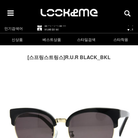
5
카렌워커
▼-1
1
라피스센시블레
▲5
2
마스카
▲3
3
린드버그
▲1
4
올리버피플스
▼-1
인기검색어
5
카렌워커
▼-1
1
라피스센시블레
▲5
신상품
베스트상품
스타일검색
스타착용
[스프링스트링스]R.U.R BLACK_BKL