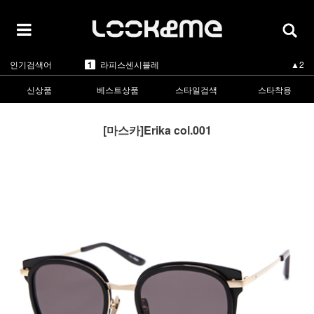
5
카렌워커
-
1
라피스센시블레
▲2
인기검색어
2
마스카
▲5
3
린드버그
▲1
4
올리버피플스
▲1
신상품
베스트상품
스타일검색
스타착용
5
카렌워커
-
1
라피스센시블레
▲2
[마스카]Erika col.001