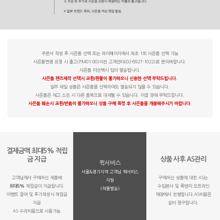
주문서 작성 후 사은품 선택 또는 마이페이지에서 최초 1회 사은품 선택 가능
사은품변경 요청 시 출고(PM01:00)이전 고객센터(02-6927-1022)로 문의바랍니다.
사은품 미선택시 임의 발송됩니다.
사은품 렌즈제작 선택시 교환/환불이 불가하오니 신중한 선택 부탁드립니다.
일부 세일 상품은 사은품을 선택하여도 발송되지 않을 수 있습니다.
사은품은 재고 소진 시 다른 품목으로 대체될 수 있습니다. 이점 양해 부탁드립니다.
사은품 훼손시 교환/반품이 불가하오니 상품 구매 확정 후 사은품을 개봉해주시기 바랍니다.
결제금액 최대5% 적립
금 지급
상품 사후 AS관리
퀵서비스
서울&경기지역 고객님 퀵서비스
고객님께서 구매하신 제품에
구매하신 상품에 대한 AS는
지원
최대5%
적립금이 지급됩니다.
수입본사 및 룩앤미 오프라인
(착불발송)
이벤트 참여 및 후기작성시 적립금
매장에서 진행됩니다.AS비용은
지급
실비 청구됩니다.
AS 수리비용으로 사용가능