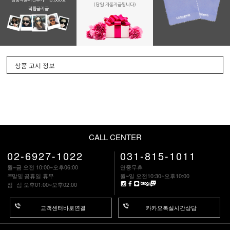
(당일 자동지급됩니다)
적립금지금
상품 고시 정보
CALL CENTER
02-6927-1022
031-815-1011
월~금 오전 10:00~오후06:00
연중무휴
주말
및 공휴일 휴무
월~일 오전10:30~오후10:00
점 심
오후01:00~오후02:00
고객센터바로연결
카카오톡실시간상담