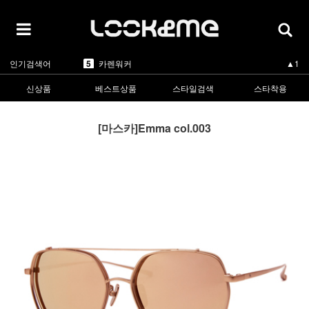
5
1
라피스센시블레
▲2
2
마스카
▲2
3
린드버그
▼-2
4
올리버피플스
▲1
5
카렌워커
▲1
인기검색어
1
라피스센시블레
▲2
신상품
베스트상품
스타일검색
스타착용
[마스카]Emma col.003