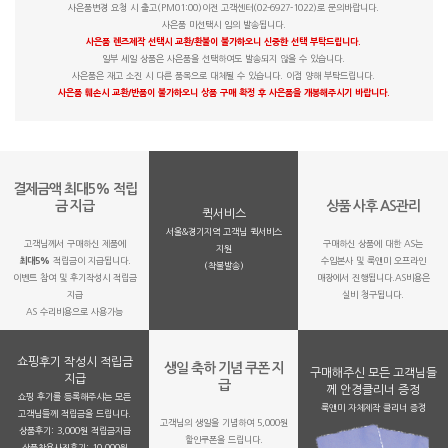
사은품변경 요청 시 출고(PM01:00)이전 고객센터(02-6927-1022)로 문의바랍니다.
사은품 미선택시 임의 발송됩니다.
사은품 렌즈제작 선택시 교환/환불이 불가하오니 신중한 선택 부탁드립니다.
일부 세일 상품은 사은품을 선택하여도 발송되지 않을 수 있습니다.
사은품은 재고 소진 시 다른 품목으로 대체될 수 있습니다. 이점 양해 부탁드립니다.
사은품 훼손시 교환/반품이 불가하오니 상품 구매 확정 후 사은품을 개봉해주시기 바랍니다.
결제금액 최대5% 적립
금 지급
상품 사후 AS관리
퀵서비스
서울&경기지역 고객님 퀵서비스
고객님께서 구매하신 제품에
구매하신 상품에 대한 AS는
지원
최대5%
적립금이 지급됩니다.
수입본사 및 룩앤미 오프라인
(착불발송)
이벤트 참여 및 후기작성시 적립금
매장에서 진행됩니다.AS비용은
지급
실비 청구됩니다.
AS 수리비용으로 사용가능
쇼핑후기 작성시 적립금
생일 축하 기념 쿠폰 지
구매해주신 모든 고객님들
지급
급
께 안경클리너 증정
쇼핑 후기를 등록해주시는 모든
룩앤미 자체제작 클리너 증정
고객님들께 적립금을 드립니다.
고객님의 생일을 기념하여 5,000원
상품후기: 3,000원 적립금지급
할인쿠폰을 드립니다.
상품착용사진후기: 10,000원