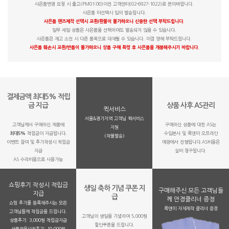
사은품변경 요청 시 출고(PM01:00)이전 고객센터(02-6927-1022)로 문의바랍니다.
사은품 미선택시 임의 발송됩니다.
사은품 렌즈제작 선택시 교환/환불이 불가하오니 신중한 선택 부탁드립니다.
일부 세일 상품은 사은품을 선택하여도 발송되지 않을 수 있습니다.
사은품은 재고 소진 시 다른 품목으로 대체될 수 있습니다. 이점 양해 부탁드립니다.
사은품 훼손시 교환/반품이 불가하오니 상품 구매 확정 후 사은품을 개봉해주시기 바랍니다.
결제금액 최대5% 적립
금 지급
상품 사후 AS관리
퀵서비스
서울&경기지역 고객님 퀵서비스
고객님께서 구매하신 제품에
구매하신 상품에 대한 AS는
지원
최대5%
적립금이 지급됩니다.
수입본사 및 룩앤미 오프라인
(착불발송)
이벤트 참여 및 후기작성시 적립금
매장에서 진행됩니다.AS비용은
지급
실비 청구됩니다.
AS 수리비용으로 사용가능
쇼핑후기 작성시 적립금
생일 축하 기념 쿠폰 지
구매해주신 모든 고객님들
지급
급
께 안경클리너 증정
쇼핑 후기를 등록해주시는 모든
룩앤미 자체제작 클리너 증정
고객님들께 적립금을 드립니다.
고객님의 생일을 기념하여 5,000원
상품후기: 3,000원 적립금지급
할인쿠폰을 드립니다.
상품착용사진후기: 10,000원