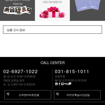
(당일 자동지급됩니다)
적립금지금
상품 고시 정보
CALL CENTER
02-6927-1022
031-815-1011
월~금 오전 10:00~오후06:00
연중무휴
주말
및 공휴일 휴무
월~일 오전10:30~오후10:00
점 심
오후01:00~오후02:00
고객센터바로연결
카카오톡실시간상담