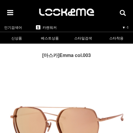
5
카렌워커
▼-1
인기검색어
1
라피스센시블레
▲2
2
마스카
▲5
3
린드버그
▲3
신상품
베스트상품
스타일검색
스타착용
4
올리버피플스
▼-1
5
카렌워커
▼-1
1
라피스센시블레
▲2
[마스카]Emma col.003