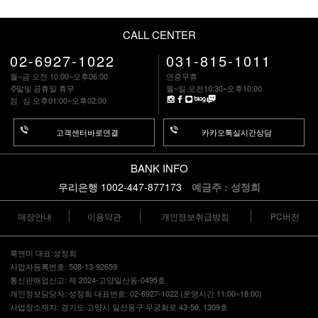
CALL CENTER
02-6927-1022
031-815-1011
월~금 오전 10:00~오후06:00
연중무휴
주말
및 공휴일 휴무
월~일 오전10:30~오후10:00
점 심
오후01:00~오후02:00
고객센터바로연결
카카오톡실시간상담
BANK INFO
우리은행 1002-447-877173
예금주 : 성정희
매장안내
이용약관
개인정보취급방침
PC버전
룩앤미 대표:성정희
사업자등록번호: 508-13-92659
통신판매업신고: 제 2024-고양일산동-0495호
개인정보담당자: 성정희 대표번호: 02-6927-1022 (운영시간 11:00~18:00)
사업장소재지: 경기도 고양시 일산동구 무궁화로 43-50, 1309호