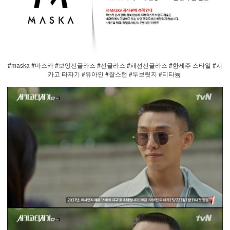
#maska #마스카 #보잉선글라스 #선글라스 #패션선글라스 #한세주 스타일 #시
카고 타자기 #유아인 #찰스턴 #투브릿지 #티타늄