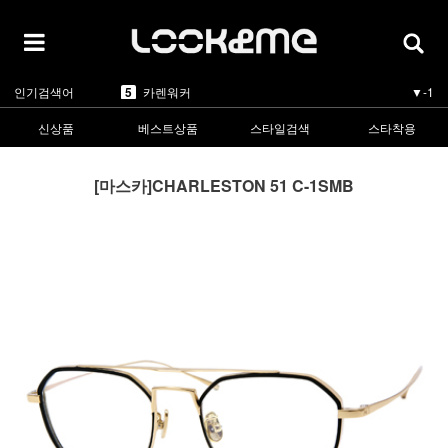
5
카렌워커
▼-1
인기검색어
1
라피스센시블레
▲2
2
마스카
▲5
3
린드버그
▲3
신상품
베스트상품
스타일검색
스타착용
4
올리버피플스
▼-1
5
카렌워커
▼-1
1
라피스센시블레
▲2
[마스카]CHARLESTON 51 C-1SMB