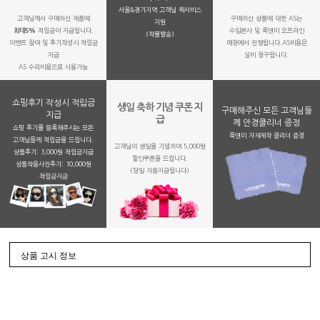
서울&경기지역 고객님 퀵서비스
고객님께서 구매하신 제품에
구매하신 상품에 대한 AS는
지원
최대5%
적립금이 지급됩니다.
수입본사 및 룩앤미 오프라인
(착불발송)
이벤트 참여 및 후기작성시 적립금
매장에서 진행됩니다.AS비용은
지급
실비 청구됩니다.
AS 수리비용으로 사용가능
쇼핑후기 작성시 적립금
생일 축하 기념 쿠폰 지
구매해주신 모든 고객님들
지급
급
께 안경클리너 증정
쇼핑 후기를 등록해주시는 모든
룩앤미 자체제작 클리너 증정
고객님들께 적립금을 드립니다.
고객님의 생일을 기념하여 5,000원
상품후기: 3,000원 적립금지급
할인쿠폰을 드립니다.
상품착용사진후기: 10,000원
(당일 자동지급됩니다)
적립금지금
상품 고시 정보