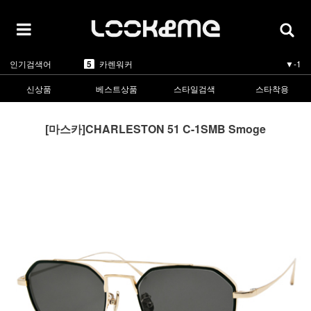
5
카렌워커
▼-1
인기검색어
1
라피스센시블레
▲5
2
마스카
▲3
3
린드버그
▲1
신상품
베스트상품
스타일검색
스타착용
4
올리버피플스
▼-1
5
카렌워커
▼-1
1
라피스센시블레
▲5
[마스카]CHARLESTON 51 C-1SMB Smoge