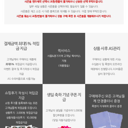
사은품 렌즈제작 선택시 교환/환불이 불가하오니 신중한 선택 부탁드립니다.
일부 세일 상품은 사은품을 선택하여도 발송되지 않을 수 있습니다.
사은품은 재고 소진 시 다른 품목으로 대체될 수 있습니다. 이점 양해 부탁드립니다.
사은품 훼손시 교환/반품이 불가하오니 상품 구매 확정 후 사은품을 개봉해주시기 바랍니다.
결제금액 최대5% 적립
금 지급
상품 사후 AS관리
퀵서비스
서울&경기지역 고객님 퀵서비스
고객님께서 구매하신 제품에
구매하신 상품에 대한 AS는
지원
최대5%
적립금이 지급됩니다.
수입본사 및 룩앤미 오프라인
(착불발송)
이벤트 참여 및 후기작성시 적립금
매장에서 진행됩니다.AS비용은
지급
실비 청구됩니다.
AS 수리비용으로 사용가능
쇼핑후기 작성시 적립금
생일 축하 기념 쿠폰 지
구매해주신 모든 고객님들
지급
급
께 안경클리너 증정
쇼핑 후기를 등록해주시는 모든
룩앤미 자체제작 클리너 증정
고객님들께 적립금을 드립니다.
고객님의 생일을 기념하여 5,000원
상품후기: 3,000원 적립금지급
할인쿠폰을 드립니다.
상품착용사진후기: 10,000원
(당일 자동지급됩니다)
적립금지금