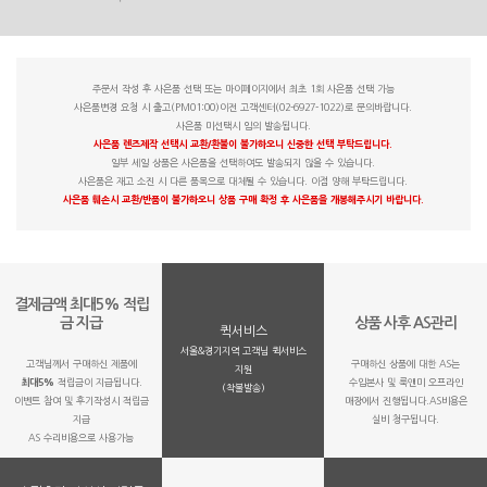
주문서 작성 후 사은품 선택 또는 마이페이지에서 최초 1회 사은품 선택 가능
사은품변경 요청 시 출고(PM01:00)이전 고객센터(02-6927-1022)로 문의바랍니다.
사은품 미선택시 임의 발송됩니다.
사은품 렌즈제작 선택시 교환/환불이 불가하오니 신중한 선택 부탁드립니다.
일부 세일 상품은 사은품을 선택하여도 발송되지 않을 수 있습니다.
사은품은 재고 소진 시 다른 품목으로 대체될 수 있습니다. 이점 양해 부탁드립니다.
사은품 훼손시 교환/반품이 불가하오니 상품 구매 확정 후 사은품을 개봉해주시기 바랍니다.
결제금액 최대5% 적립
금 지급
상품 사후 AS관리
퀵서비스
서울&경기지역 고객님 퀵서비스
고객님께서 구매하신 제품에
구매하신 상품에 대한 AS는
지원
최대5%
적립금이 지급됩니다.
수입본사 및 룩앤미 오프라인
(착불발송)
이벤트 참여 및 후기작성시 적립금
매장에서 진행됩니다.AS비용은
지급
실비 청구됩니다.
AS 수리비용으로 사용가능