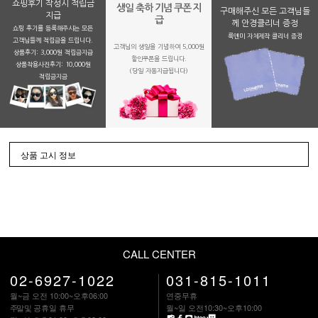
쇼핑후기 작성시 적립금
생일 축하 기념 쿠폰 지
구매해주신 모든 고객님들
지급
급
께 안경클리너 증정
쇼핑 후기를 등록해주시는 모든
룩앤미 자체제작 클리너 증정
고객님들께 적립금을 드립니다.
고객님의 생일을 기념하여 5,000원
상품후기: 3,000원 적립금지급
할인쿠폰을 드립니다.
상품착용사진후기: 10,000원
(당일 자동지급됩니다)
적립금지금
상품 고시 정보
CALL CENTER
02-6927-1022
031-815-1011
월~금 오전 10:00~오후06:00
연중무휴
주말
및 공휴일 휴무
월~일 오전10:30~오후10:00