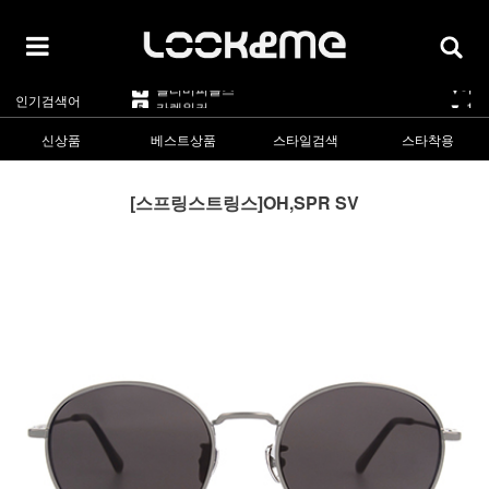
5
카렌워커
▼-1
1
라피스센시블레
▲5
2
마스카
▲3
3
린드버그
▲1
4
올리버피플스
▼-1
인기검색어
5
카렌워커
▼-1
1
라피스센시블레
▲5
신상품
베스트상품
스타일검색
스타착용
[스프링스트링스]OH,SPR SV