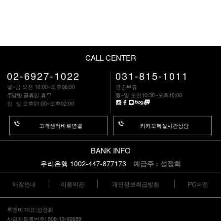
CALL CENTER
02-6927-1022
031-815-1011
월~금 오전 10:00~오후06:00
연중무휴
주말
및 공휴일 휴무
월~일 오전10:30~오후10:00
점 심
오후01:00~오후02:00
고객센터바로연결
카카오톡실시간상담
BANK INFO
우리은행 1002-447-877173
예금주 : 성정희
매장안내
이용약관
개인정보취급방침
PC버전
룩앤미 대표:성정희
사업자등록번호: 508-13-92659