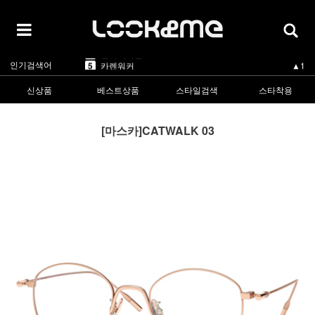
5
카렌워커
▲1
1
라피스센시블레
▲3
2
마스카
▲3
3
린드버그
▼-2
4
올리버피플스
▲3
인기검색어
5
카렌워커
▲1
1
라피스센시블레
▲3
신상품
베스트상품
스타일검색
스타착용
[마스카]CATWALK 03