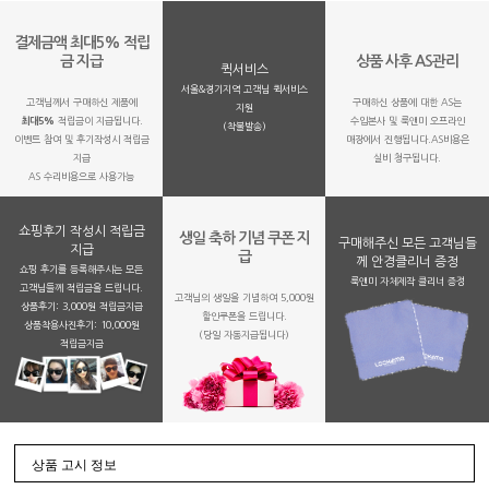
결제금액 최대5% 적립
금 지급
상품 사후 AS관리
퀵서비스
서울&경기지역 고객님 퀵서비스
고객님께서 구매하신 제품에
구매하신 상품에 대한 AS는
지원
최대5%
적립금이 지급됩니다.
수입본사 및 룩앤미 오프라인
(착불발송)
이벤트 참여 및 후기작성시 적립금
매장에서 진행됩니다.AS비용은
지급
실비 청구됩니다.
AS 수리비용으로 사용가능
쇼핑후기 작성시 적립금
생일 축하 기념 쿠폰 지
구매해주신 모든 고객님들
지급
급
께 안경클리너 증정
쇼핑 후기를 등록해주시는 모든
룩앤미 자체제작 클리너 증정
고객님들께 적립금을 드립니다.
고객님의 생일을 기념하여 5,000원
상품후기: 3,000원 적립금지급
할인쿠폰을 드립니다.
상품착용사진후기: 10,000원
(당일 자동지급됩니다)
적립금지금
상품 고시 정보