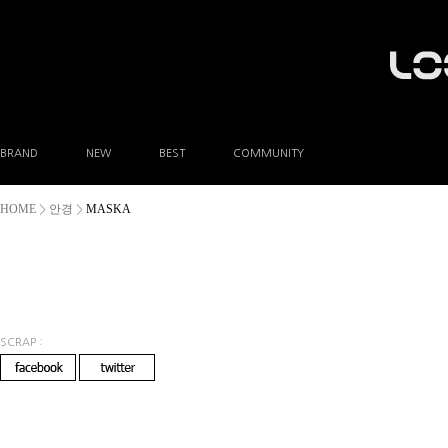
BRAND
NEW
BEST
COMMUNITY
공지사항
HOME
안경
MASKA
>
>
이벤트
Q&A
FAQ
A/S안내
상품후기
방문예약
SCRAP :