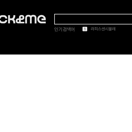
인기검색어
1
2
3
4
5
라피스센시블레
마스카