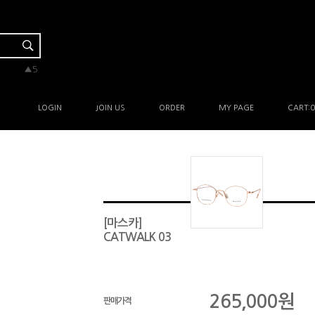
▼-1
▼-1
▲5
▲3
▲1
LOGIN
JOIN US
ORDER
MY PAGE
CART:
0
[마스카]
CATWALK 03
265,000
원
판매가격