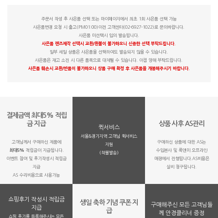
주문서 작성 후 사은품 선택 또는 마이페이지에서 최초 1회 사은품 선택 가능
사은품변경 요청 시 출고(PM01:00)이전 고객센터(02-6927-1022)로 문의바랍니다.
사은품 미선택시 임의 발송됩니다.
사은품 렌즈제작 선택시 교환/환불이 불가하오니 신중한 선택 부탁드립니다.
일부 세일 상품은 사은품을 선택하여도 발송되지 않을 수 있습니다.
사은품은 재고 소진 시 다른 품목으로 대체될 수 있습니다. 이점 양해 부탁드립니다.
사은품 훼손시 교환/반품이 불가하오니 상품 구매 확정 후 사은품을 개봉해주시기 바랍니다.
결제금액 최대5% 적립
금 지급
상품 사후 AS관리
퀵서비스
서울&경기지역 고객님 퀵서비스
고객님께서 구매하신 제품에
구매하신 상품에 대한 AS는
지원
최대5%
적립금이 지급됩니다.
수입본사 및 룩앤미 오프라인
(착불발송)
이벤트 참여 및 후기작성시 적립금
매장에서 진행됩니다.AS비용은
지급
실비 청구됩니다.
AS 수리비용으로 사용가능
쇼핑후기 작성시 적립금
생일 축하 기념 쿠폰 지
구매해주신 모든 고객님들
지급
급
께 안경클리너 증정
쇼핑 후기를 등록해주시는 모든