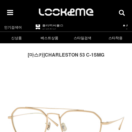
5
카렌워커
▲1
1
라피스센시블레
▲3
2
마스카
▲3
3
린드버그
▼-2
4
올리버피플스
▲3
인기검색어
5
카렌워커
▲1
1
라피스센시블레
▲3
신상품
베스트상품
스타일검색
스타착용
[마스카]CHARLESTON 53 C-1SMG