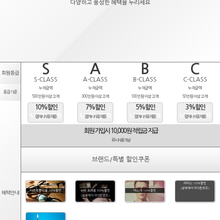
다양하고 풍성한 혜택을 누리세요
S
A
B
C
회원등급
S-CLASS
A-CLASS
B-CLASS
C-CLASS
누적금액
누적금액
누적금액
누적금액
등급기준
500만원 이상 고객
300만원 이상 고객
100만원 이상 고객
50만원 이상 고객
10%할인
7%할인
5%할인
3%할인
(결제시 자동적용)
(결제시 자동적용)
(결제시 자동적용)
(결제시 자동적용)
회원 가입시 10,000원 적립금 지급
(즉시사용가능)
브랜드/특별 할인쿠폰
라피스 10%할인
(상세페이지다운로드)
타르트옵티컬 20%할인
수비 오리온 50%할인
마스카 10%할인
혜택안내
(상세페이지다운로드)