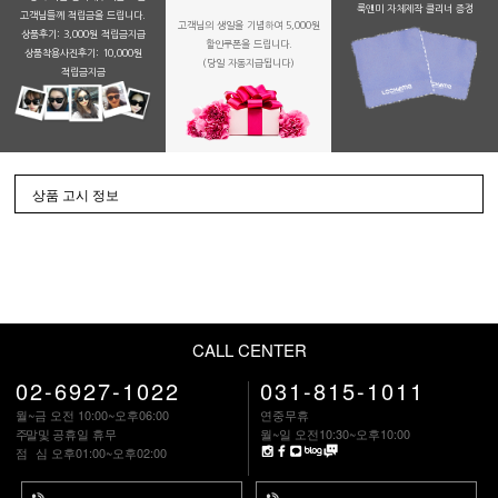
룩앤미 자체제작 클리너 증정
고객님들께 적립금을 드립니다.
고객님의 생일을 기념하여 5,000원
상품후기: 3,000원 적립금지급
할인쿠폰을 드립니다.
상품착용사진후기: 10,000원
(당일 자동지급됩니다)
적립금지금
상품 고시 정보
CALL CENTER
02-6927-1022
031-815-1011
월~금 오전 10:00~오후06:00
연중무휴
주말
및 공휴일 휴무
월~일 오전10:30~오후10:00
점 심
오후01:00~오후02:00