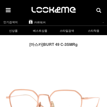
5
카렌워커
-
1
라피스센시블레
▲2
2
마스카
▲5
3
린드버그
▲1
4
올리버피플스
▲1
인기검색어
5
카렌워커
-
1
라피스센시블레
▲2
신상품
베스트상품
스타일검색
스타착용
[마스카]BURT 49 C-3SMRg