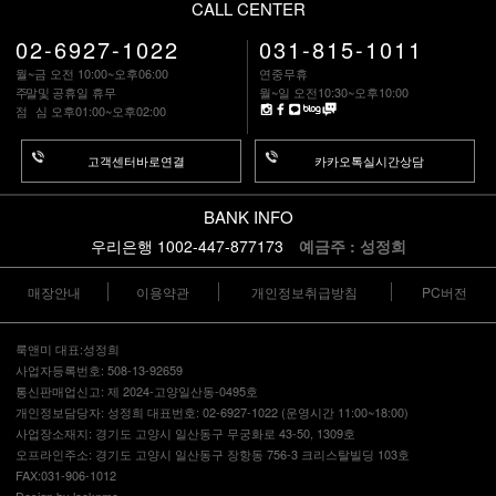
CALL CENTER
02-6927-1022
031-815-1011
월~금 오전 10:00~오후06:00
연중무휴
주말
및 공휴일 휴무
월~일 오전10:30~오후10:00
점 심
오후01:00~오후02:00
고객센터바로연결
카카오톡실시간상담
BANK INFO
우리은행 1002-447-877173
예금주 : 성정희
매장안내
이용약관
개인정보취급방침
PC버전
룩앤미 대표:성정희
사업자등록번호: 508-13-92659
통신판매업신고: 제 2024-고양일산동-0495호
개인정보담당자: 성정희 대표번호: 02-6927-1022 (운영시간 11:00~18:00)
사업장소재지: 경기도 고양시 일산동구 무궁화로 43-50, 1309호
오프라인주소: 경기도 고양시 일산동구 장항동 756-3 크리스탈빌딩 103호
FAX:031-906-1012
Design by looknme.