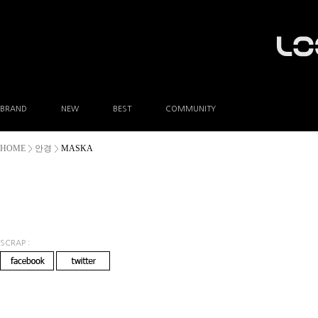
BRAND
NEW
BEST
COMMUNITY
공지사항
HOME
안경
MASKA
>
>
이벤트
Q&A
FAQ
A/S안내
상품후기
방문예약
SCRAP :