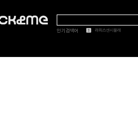
인기검색어
1
2
3
4
5
마스카