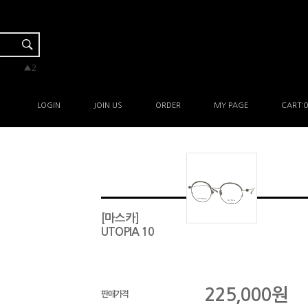
▲2
▲5
▲1
▲1
-
LOGIN
JOIN US
ORDER
MY PAGE
CART:
0
[마스카]
UTOPIA 10
225,000
원
판매가격