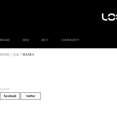
BRAND
NEW
BEST
COMMUNITY
공지사항
HOME
안경
MASKA
>
>
이벤트
Q&A
FAQ
A/S안내
상품후기
방문예약
SCRAP :