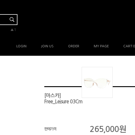
▼-2
▲3
▲1
▲1
▲3
LOGIN
JOIN US
ORDER
MY PAGE
CART:
0
[마스카]
Free_Leisure 03Cm
265,000
원
판매가격