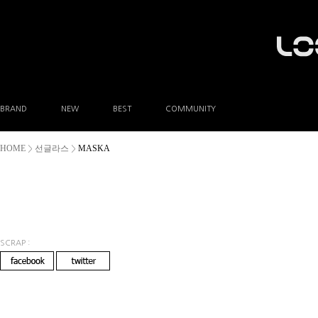
BRAND
NEW
BEST
COMMUNITY
공지사항
HOME
선글라스
MASKA
>
>
이벤트
Q&A
FAQ
A/S안내
상품후기
방문예약
SCRAP :