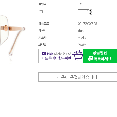
적립금
5%
수량
상품코드
001056000308
원산지
china
제조사
maska
브랜드
마스카
상품이 품절되었습니다.