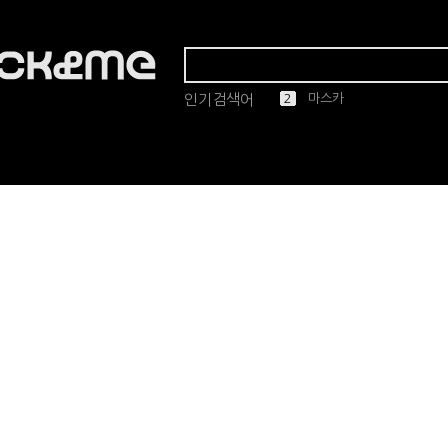
인기검색어
1
2
3
4
5
린드버그