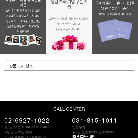
생일 축하 기념 쿠폰 지
구매해주신 모든 고객님들
지급
급
께 안경클리너 증정
쇼핑 후기를 등록해주시는 모든
룩앤미 자체제작 클리너 증정
고객님들께 적립금을 드립니다.
고객님의 생일을 기념하여 5,000원
상품후기: 3,000원 적립금지급
할인쿠폰을 드립니다.
상품착용사진후기: 10,000원
(당일 자동지급됩니다)
적립금지금
상품 고시 정보
CALL CENTER
02-6927-1022
031-815-1011
월~금 오전 10:00~오후06:00
연중무휴
주말
및 공휴일 휴무
월~일 오전10:30~오후10:00
점 심
오후01:00~오후02:00