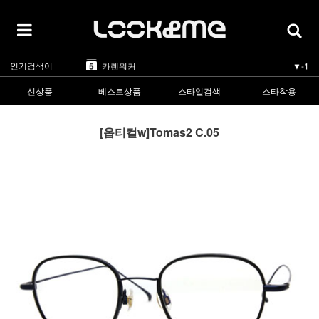
5
카렌워커
▼-1
1
라피스센시블레
▲5
2
마스카
▲3
3
린드버그
▲1
4
올리버피플스
▼-1
인기검색어
5
카렌워커
▼-1
1
라피스센시블레
▲5
신상품
베스트상품
스타일검색
스타착용
[옵티컬w]Tomas2 C.05