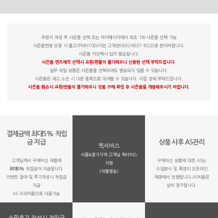
주문서 작성 후 사은품 선택 또는 마이페이지에서 최초 1회 사은품 선택 가능
사은품변경 요청 시 출고(PM01:00)이전 고객센터(02-6927-1022)로 문의바랍니다.
사은품 미선택시 임의 발송됩니다.
사은품 렌즈제작 선택시 교환/환불이 불가하오니 신중한 선택 부탁드립니다.
일부 세일 상품은 사은품을 선택하여도 발송되지 않을 수 있습니다.
사은품은 재고 소진 시 다른 품목으로 대체될 수 있습니다. 이점 양해 부탁드립니다.
사은품 훼손시 교환/반품이 불가하오니 상품 구매 확정 후 사은품을 개봉해주시기 바랍니다.
결제금액 최대5% 적립
금 지급
상품 사후 AS관리
퀵서비스
서울&경기지역 고객님 퀵서비스
고객님께서 구매하신 제품에
구매하신 상품에 대한 AS는
지원
최대5%
적립금이 지급됩니다.
수입본사 및 룩앤미 오프라인
(착불발송)
이벤트 참여 및 후기작성시 적립금
매장에서 진행됩니다.AS비용은
지급
실비 청구됩니다.
AS 수리비용으로 사용가능
쇼핑후기 작성시 적립금