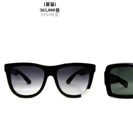
[품절]
365,000원
더누메로