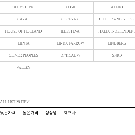
59 HYSTERIC
ADSR
ALERO
CAZAL
COPENAX
CUTLER AND GROSS
HOUSE OF HOLLAND
ILLESTEVA
ITALIA INDEPENDEN
LIINTA
LINDA FARROW
LINDBERG
OLIVER PEOPLES
OPTICAL W
SNRD
VALLEY
ALL LIST 29 ITEM
낮은가격
높은가격
상품명
제조사