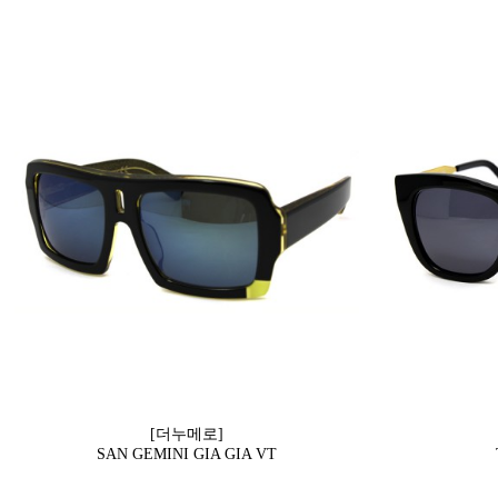
[더누메로]
SAN GEMINI GIA GIA VT