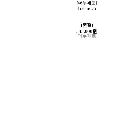
[더누메로]
Todi n/b/b
[품절]
345,000원
더누메로