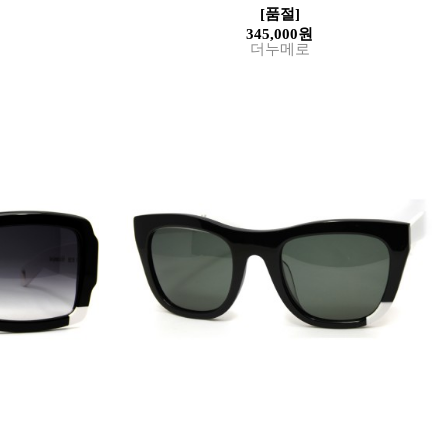
[품절]
345,000원
더누메로