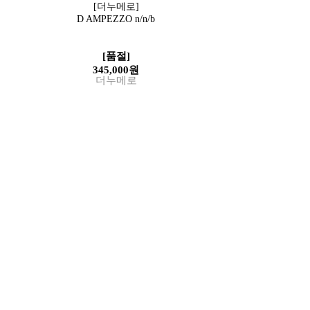
[더누메로]
D AMPEZZO n/n/b
[품절]
345,000원
더누메로