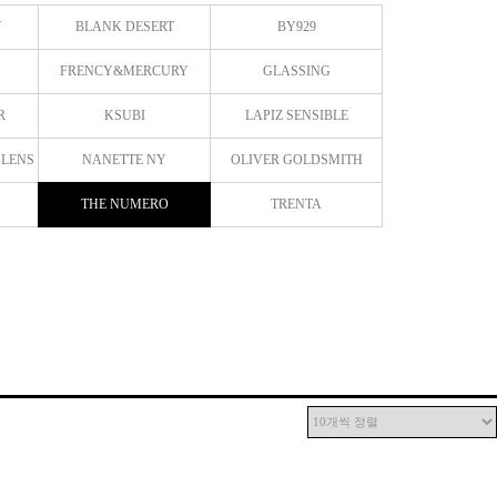
Y
BLANK DESERT
BY929
FRENCY&MERCURY
GLASSING
R
KSUBI
LAPIZ SENSIBLE
 LENS
NANETTE NY
OLIVER GOLDSMITH
THE NUMERO
TRENTA