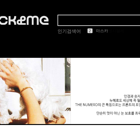
1
2
3
4
5
마스카
인기검색어