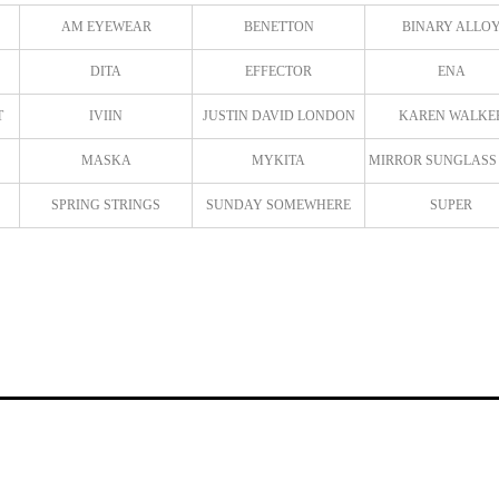
AM EYEWEAR
BENETTON
BINARY ALLO
DITA
EFFECTOR
ENA
T
IVIIN
JUSTIN DAVID LONDON
KAREN WALKE
MASKA
MYKITA
MIRROR SUNGLASS
SPRING STRINGS
SUNDAY SOMEWHERE
SUPER