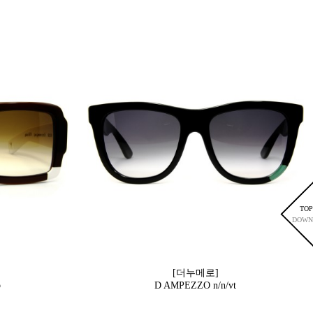
TOP
DOWN
[더누메로]
b
D AMPEZZO n/n/vt