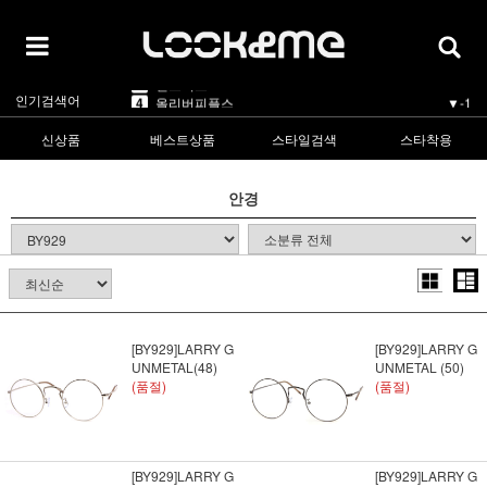
5
카렌워커
▼-1
1
라피스센시블레
▲5
2
마스카
▲3
3
린드버그
▲1
인기검색어
4
올리버피플스
▼-1
5
카렌워커
▼-1
1
라피스센시블레
▲5
신상품
베스트상품
스타일검색
스타착용
안경
[BY929]LARRY G
[BY929]LARRY G
UNMETAL(48)
UNMETAL (50)
(품절)
(품절)
[BY929]LARRY G
[BY929]LARRY G