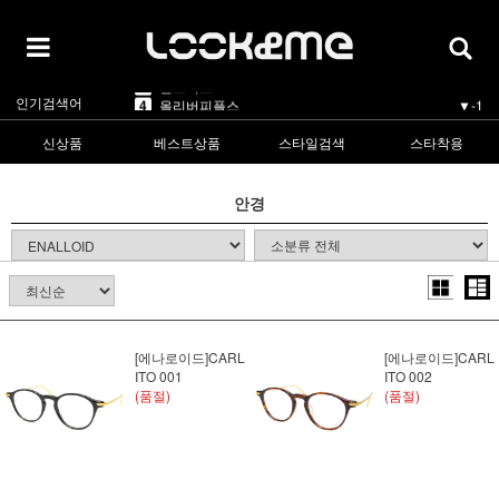
5
카렌워커
▼-1
1
라피스센시블레
▲5
2
마스카
▲3
3
린드버그
▲1
인기검색어
4
올리버피플스
▼-1
5
카렌워커
▼-1
1
라피스센시블레
▲5
신상품
베스트상품
스타일검색
스타착용
안경
[에나로이드]CARL
[에나로이드]CARL
ITO 001
ITO 002
(품절)
(품절)