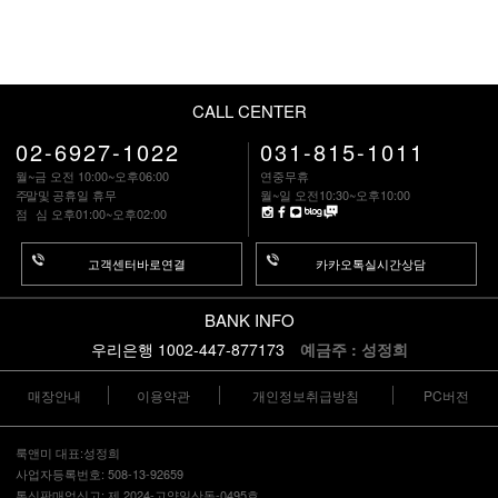
CALL CENTER
02-6927-1022
031-815-1011
월~금 오전 10:00~오후06:00
연중무휴
주말
및 공휴일 휴무
월~일 오전10:30~오후10:00
점 심
오후01:00~오후02:00
고객센터바로연결
카카오톡실시간상담
BANK INFO
우리은행 1002-447-877173
예금주 : 성정희
매장안내
이용약관
개인정보취급방침
PC버전
룩앤미 대표:성정희
사업자등록번호: 508-13-92659
통신판매업신고: 제 2024-고양일산동-0495호