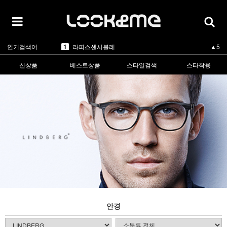
5
카렌워커
▼-1
1
라피스센시블레
▲5
인기검색어
2
마스카
▲3
3
린드버그
▲1
신상품
베스트상품
스타일검색
스타착용
4
올리버피플스
▼-1
5
카렌워커
▼-1
1
라피스센시블레
▲5
안경