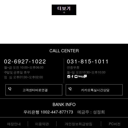
CALL CENTER
02-6927-1022
031-815-1011
월~금 오전 10:00~오후06:00
연중무휴
주말
및 공휴일 휴무
월~일 오전10:30~오후10:00
점 심
오후01:00~오후02:00
고객센터바로연결
카카오톡실시간상담
BANK INFO
우리은행 1002-447-877173
예금주 : 성정희
매장안내
이용약관
개인정보취급방침
PC버전