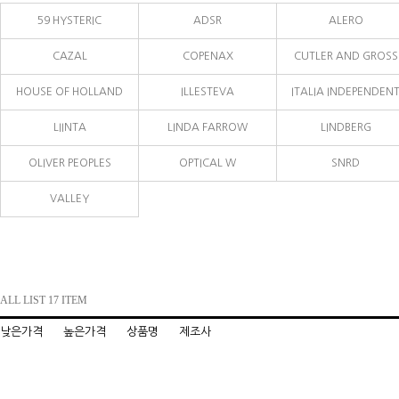
59 HYSTERIC
ADSR
ALERO
CAZAL
COPENAX
CUTLER AND GROSS
HOUSE OF HOLLAND
ILLESTEVA
ITALIA INDEPENDEN
LIINTA
LINDA FARROW
LINDBERG
OLIVER PEOPLES
OPTICAL W
SNRD
VALLEY
ALL LIST 17 ITEM
낮은가격
높은가격
상품명
제조사