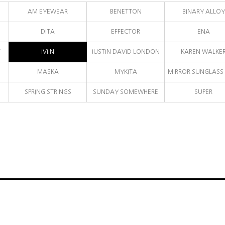
AM EYEWEAR
BENETTON
BINARY ALLOY
DITA
EFFECTOR
ENA
T
IVIIN
JUSTIN DAVID LONDON
KAREN WALKE
MASKA
MYKITA
MIRROR SUNGLASS 
SPRING STRINGS
SUNDAY SOMEWHERE
SUPER