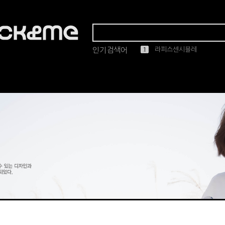
인기검색어
1
2
3
4
5
마스카