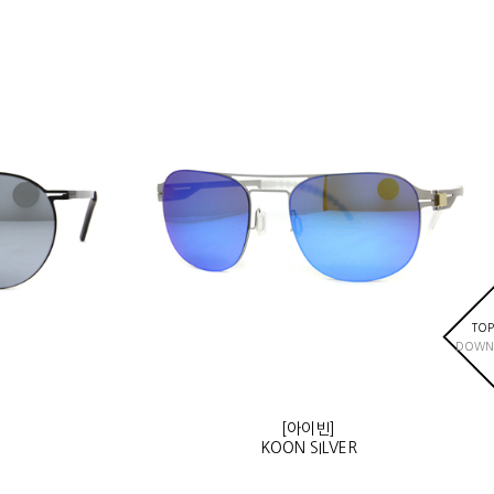
TOP
DOWN
[아이빈]
KOON SILVER