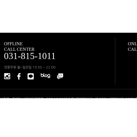
OFFLINE
ONL
CALL CENTER
CAL
031-815-1011
연중무휴 월~일요일 10:30 ~ 22:00
상호명 : 룩앤미 사업자등록번호 : 508-13-92659 통신판매업신고 : 제 2024-고양일산동-0495
고객지원센터 : 02-6927-1022(운영시간 11:00~18:00) FAX : 031-906-1012 사업장소재
반품주소 : 경기도 고양시 일산동구 백마로 195 SK엠시티타워 2153호 오프라인 매장 : 경기도 고
이메일 :
help@looknme.com
Copyright ⓒ LOOK&ME All Rights Reserved.