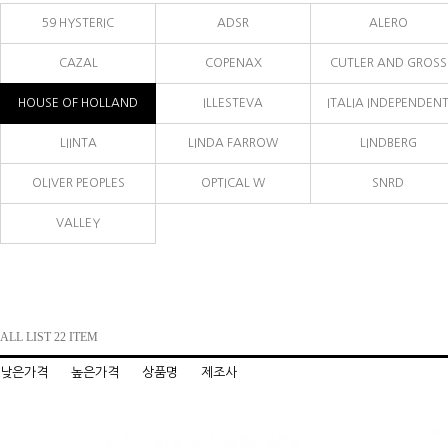
59 HYSTERIC
ADSR
ALERO
CAZAL
COPENAX
CUTLER AND GROSS
HOUSE OF HOLLAND
ILLESTEVA
ITALIA INDEPENDEN
LIINTA
LINDA FARROW
LINDBERG
OLIVER PEOPLES
OPTICAL W
SNRD
VALLEY
ALL LIST 22 ITEM
낮은가격
높은가격
상품명
제조사