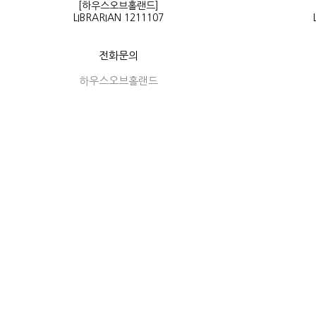
[하우스오브홀랜드]
LIBRARIAN 1211107
전화문의
하우스오브홀랜드