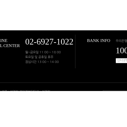
02-6927-1022
INE
BANK INFO
우리은행
L CENTER
10
월~금요일 11:00 ~ 18:00
토요일 및 공휴일 휴무
점심시간 13:00 ~ 14:00
 호 대표 : 성정희 개인정보담당자 : 성정희
지 : 경기도 고양시 일산동구 무궁화로 43-50, 1309호
양시 일산동구 장항동 756-3 크리스탈빌딩 103호 룩앤미