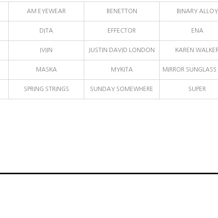
AM EYEWEAR
BENETTON
BINARY ALLOY
DITA
EFFECTOR
ENA
T
IVIIN
JUSTIN DAVID LONDON
KAREN WALKE
MASKA
MYKITA
MIRROR SUNGLASS 
SPRING STRINGS
SUNDAY SOMEWHERE
SUPER