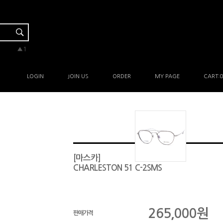
▼-2
▲3
▲1
▲1
▲3
LOGIN
JOIN US
ORDER
MY PAGE
CART:
0
[마스카]
CHARLESTON 51 C-2SMS
265,000
원
판매가격