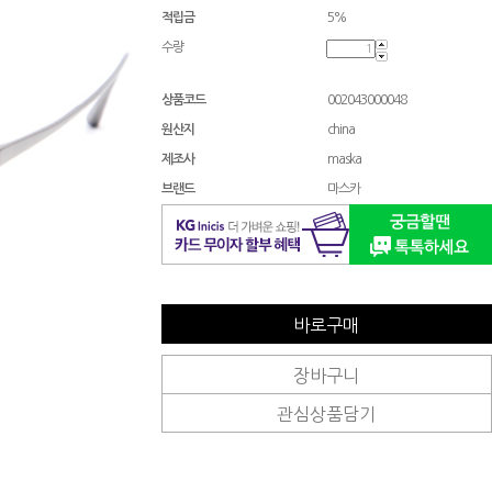
적립금
5%
수량
상품코드
002043000048
원산지
china
제조사
maska
브랜드
마스카
바로구매
장바구니
관심상품담기