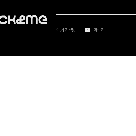
인기검색어
1
2
3
4
5
린드버그