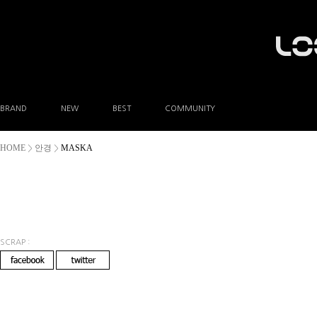
BRAND
NEW
BEST
COMMUNITY
공지사항
HOME
안경
MASKA
>
>
이벤트
Q&A
FAQ
A/S안내
상품후기
방문예약
SCRAP :