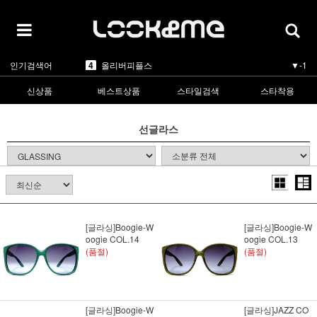
5
카렌워커
▼-1
1
라피스센시블레
▲5
2
마스카
▲3
3
린드버그
▲1
인기검색어
4
올리버피플스
▼-1
5
카렌워커
▼-1
1
라피스센시블레
▲5
신상품
베스트상품
스타일검색
스타착용
선글라스
[글라싱]Boogie-W
[글라싱]Boogie-W
oogie COL.14
oogie COL.13
(품절)
(품절)
[글라싱]Boogie-W
[글라싱]JAZZ CO