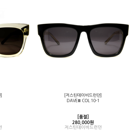
]
[저스틴데이비드런던]
DAVEⅢ COL.10-1
[품절]
280,000원
던
저스틴데이비드런던