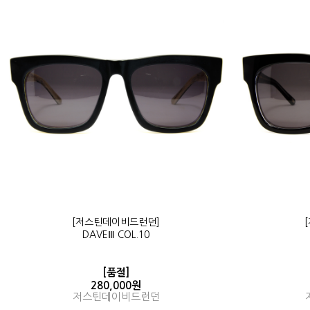
[저스틴데이비드런던]
DAVEⅢ COL.10
[품절]
280,000원
저스틴데이비드런던