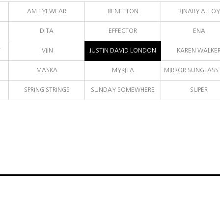
AM EYEWEAR
BENETTON
BINARY ALLOY
DITA
EFFECTOR
ENA
T
IVIIN
JUSTIN DAVID LONDON
KAREN WALKE
MASKA
MYKITA
MIRROR SUNGLASS 
SPRING STRINGS
SUNDAY SOMEWHERE
SUPER