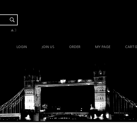
▼-2
▲3
▲3
▲3
▲1
LOGIN
JOIN US
ORDER
MY PAGE
CART:
0