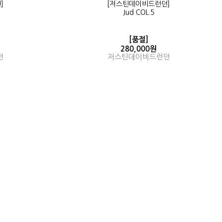
]
[저스틴데이비드런던]
Jud COL.5
[품절]
280,000원
던
저스틴데이비드런던