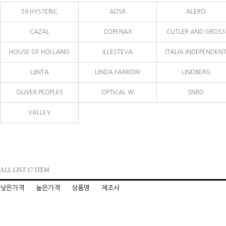
59 HYSTERIC
ADSR
ALERO
CAZAL
COPENAX
CUTLER AND GROSS
HOUSE OF HOLLAND
ILLESTEVA
ITALIA INDEPENDEN
LIINTA
LINDA FARROW
LINDBERG
OLIVER PEOPLES
OPTICAL W
SNRD
VALLEY
ALL LIST 17 ITEM
낮은가격
높은가격
상품명
제조사