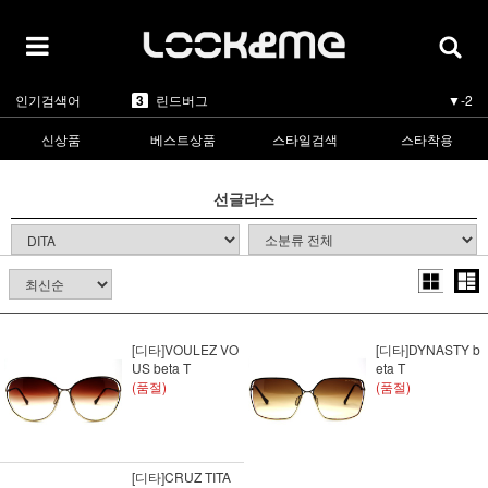
5
카렌워커
▲1
1
라피스센시블레
▲3
2
마스카
▲3
인기검색어
3
린드버그
▼-2
4
올리버피플스
▲3
5
카렌워커
▲1
신상품
베스트상품
스타일검색
스타착용
1
라피스센시블레
▲3
선글라스
[디타]VOULEZ VO
[디타]DYNASTY b
US beta T
eta T
(품절)
(품절)
[디타]CRUZ TITA