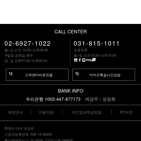
CALL CENTER
02-6927-1022
031-815-1011
월~금 오전 10:00~오후06:00
연중무휴
주말
및 공휴일 휴무
월~일 오전10:30~오후10:00
점 심
오후01:00~오후02:00
고객센터바로연결
카카오톡실시간상담
BANK INFO
우리은행 1002-447-877173
예금주 : 성정희
매장안내
이용약관
개인정보취급방침
PC버전
룩앤미 대표:성정희
사업자등록번호: 508-13-92659
통신판매업신고: 제 2024-고양일산동-0495호