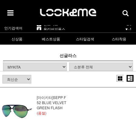
5
카렌워커
▼-1
1
라피스센시블레
▲2
2
마스카
▲5
3
린드버그
▲3
인기검색어
4
올리버피플스
▼-1
5
카렌워커
▼-1
신상품
베스트상품
스타일검색
스타착용
1
라피스센시블레
▲2
선글라스
[마이키타]SEPP F
52 BLUE VELVET
GREEN FLASH
(품절)