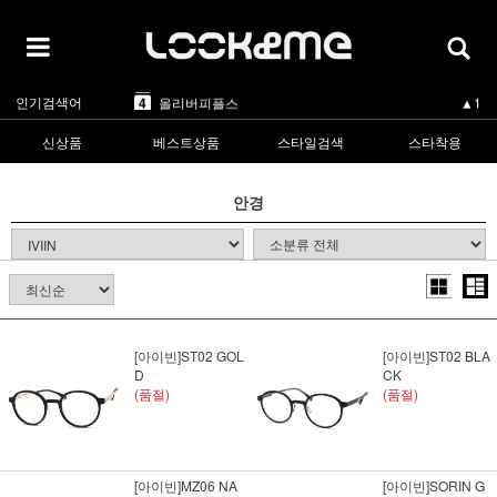
5
카렌워커
-
1
라피스센시블레
▲2
2
마스카
▲5
3
린드버그
▲1
인기검색어
4
올리버피플스
▲1
5
카렌워커
-
1
라피스센시블레
▲2
신상품
베스트상품
스타일검색
스타착용
안경
[아이빈]ST02 GOL
[아이빈]ST02 BLA
D
CK
(품절)
(품절)
[아이빈]MZ06 NA
[아이빈]SORIN G